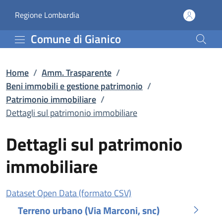
Dettagli sul patrimonio
Vai al contenuto principale
(apre in un'altra scheda).
Regione Lombardia
Comune di Gianico
Home
/
Amm. Trasparente
/
Beni immobili e gestione patrimonio
/
Patrimonio immobiliare
/
Dettagli sul patrimonio immobiliare
Dettagli sul patrimonio
immobiliare
(apre in un'altra scheda)
Dataset Open Data (formato CSV)
Terreno urbano (Via Marconi, snc)