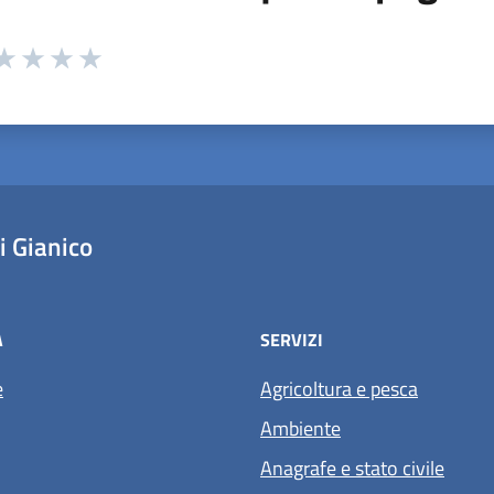
 da 1 a 5 stelle la pagina
ta 1 stelle su 5
aluta 2 stelle su 5
Valuta 3 stelle su 5
Valuta 4 stelle su 5
Valuta 5 stelle su 5
 Gianico
À
SERVIZI
e
Agricoltura e pesca
Ambiente
Anagrafe e stato civile