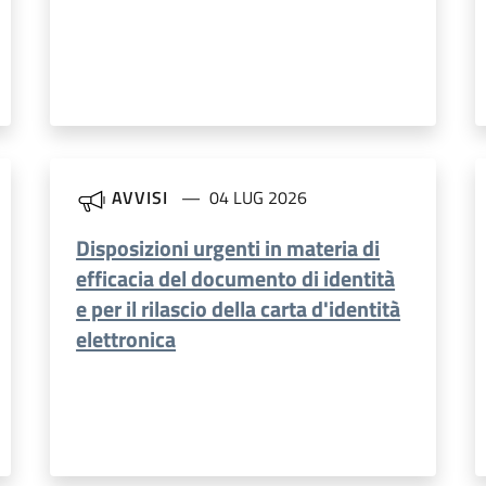
AVVISI
04 LUG 2026
Disposizioni urgenti in materia di
efficacia del documento di identità
e per il rilascio della carta d'identità
elettronica