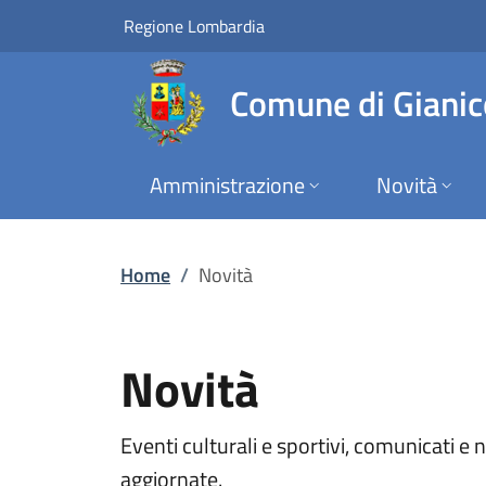
Novità | Comune di 
Vai al contenuto principale
(apre in un'altra scheda).
Regione Lombardia
Comune di Gianic
Amministrazione
Novità
Home
/
Novità
Novità
Eventi culturali e sportivi, comunicati e
aggiornate.