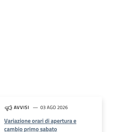
AVVISI
03 AGO 2026
Variazione orari di apertura e
cambio primo sabato