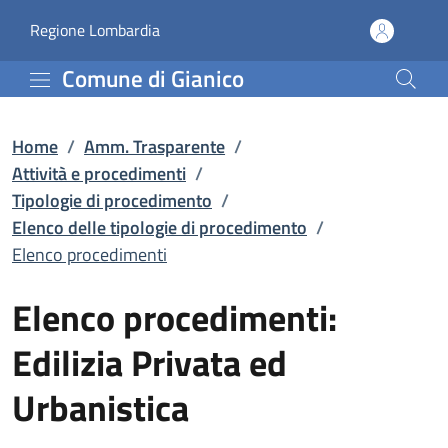
Elenco procedimenti | El
Vai al contenuto principale
(apre in un'altra scheda).
Regione Lombardia
Comune di Gianico
Home
/
Amm. Trasparente
/
Attività e procedimenti
/
Tipologie di procedimento
/
Elenco delle tipologie di procedimento
/
Elenco procedimenti
Elenco procedimenti:
Edilizia Privata ed
Urbanistica