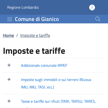
Imposte e tariffe | Comu
Vai al contenuto principale
(apre in un'altra scheda).
Regione Lombardia
Comune di Gianico
Home
/
Imposte e tariffe
Imposte e tariffe
Addizionale comunale IRPEF
Mostra/Nascondi elementi figli
Imposte sugli immobili e sui terreni (Nuova
Mostra/Nascondi elementi figli
IMU, IMU, TASI, ecc.)
Tasse e tariffe sui rifiuti (TARI, TARSU, TARES,