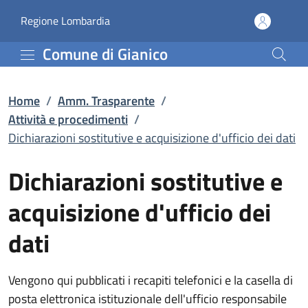
Dichiarazioni sostitutive
Vai al contenuto principale
(apre in un'altra scheda).
Regione Lombardia
Comune di Gianico
Home
/
Amm. Trasparente
/
Attività e procedimenti
/
Dichiarazioni sostitutive e acquisizione d'ufficio dei dati
Dichiarazioni sostitutive e
acquisizione d'ufficio dei
dati
Vengono qui pubblicati i recapiti telefonici e la casella di
posta elettronica istituzionale dell'ufficio responsabile