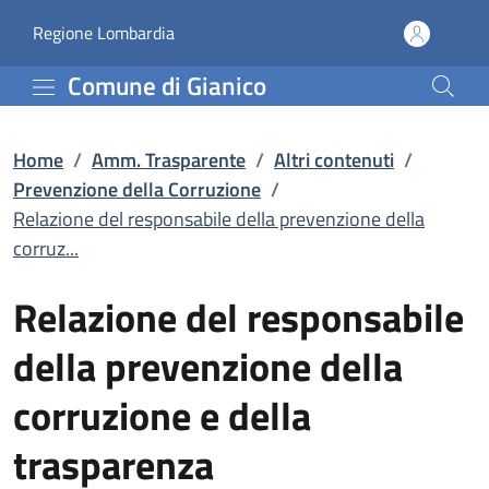
Relazione del responsabi
Vai al contenuto principale
(apre in un'altra scheda).
Regione Lombardia
Comune di Gianico
Home
/
Amm. Trasparente
/
Altri contenuti
/
Prevenzione della Corruzione
/
Relazione del responsabile della prevenzione della
corruz...
Relazione del responsabile
della prevenzione della
corruzione e della
trasparenza